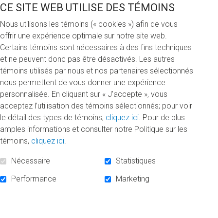
Le directeur du quotidien
Le Devoir
et
CE SITE WEB UTILISE DES TÉMOINS
diplômé au baccalauréat (1994) à la
maitrise en communication (2009),
Nous utilisons les témoins (« cookies ») afin de vous
offrir une expérience optimale sur notre site web.
Monsieur Brian Myles, vient de créer la
Certains témoins sont nécessaires à des fins techniques
Bourse Brian-Myles
, de 1 000 $ par année,
et ne peuvent donc pas être désactivés. Les autres
pour encourager la relève en journalisme.
témoins utilisés par nous et nos partenaires sélectionnés
En plus d’avoir travaillé au
Devoir
à divers
nous permettent de vous donner une expérience
titres depuis le début de sa carrière et
personnalisée. En cliquant sur « J’accepte », vous
d’avoir collaboré à
L’actualité
, ce natif de
acceptez l’utilisation des témoins sélectionnés; pour voir
Trois-Rivières, qui fut journaliste au
le détail des types de témoins,
cliquez ici
. Pour de plus
Montréal Campus
pendant ses études, a
amples informations et consulter notre Politique sur les
aussi été président de la Fédération
témoins,
cliquez ici
.
professionnelle des journalistes du Québec
(2009 à 2013), chargé de cours (de 2000 à
Nécessaire
Statistiques
2015) et professeur (2015) à l’École des
Performance
Marketing
médias de l’UQAM. Monsieur Myles prête
également main forte à la Fondation de
l’UQAM comme