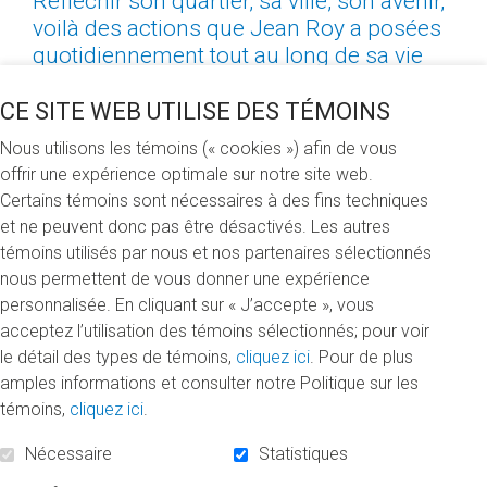
Réfléchir son quartier, sa ville, son avenir,
voilà des actions que Jean Roy a posées
quotidiennement tout au long de sa vie
jusqu’à son décès en avril 2017. Citoyen
actif, politicien engagé, artiste passionné,
CE SITE WEB UTILISE DES TÉMOINS
toutes ces années, il a contribué, à sa
Nous utilisons les témoins (« cookies ») afin de vous
façon, au monde et à la communauté qui
offrir une expérience optimale sur notre site web.
l’entourait.
Certains témoins sont nécessaires à des fins techniques
et ne peuvent donc pas être désactivés. Les autres
Maintenant, Jean Roy passe en quelque sorte le
témoins utilisés par nous et nos partenaires sélectionnés
flambeau aux nouvelles générations désireuses de
nous permettent de vous donner une expérience
réfléchir notre avenir individuel, communautaire et
personnalisée. En cliquant sur « J’accepte », vous
sociétal grâce à un legs fait à la Fondation de l’UQAM. La
acceptez l’utilisation des témoins sélectionnés; pour voir
Bourse Jean-Roy – Société d’études et de réflexion
le détail des types de témoins,
cliquez ici
. Pour de plus
sur l’avenir (SERA)
permettra de souligner le travail des
amples informations et consulter notre Politique sur les
étudiants à la maîtrise en design de l’environnement qui,
témoins,
cliquez ici
.
chaque jour, repensent et réinventent l’environnement qui
nous entoure.
Nécessaire
Statistiques