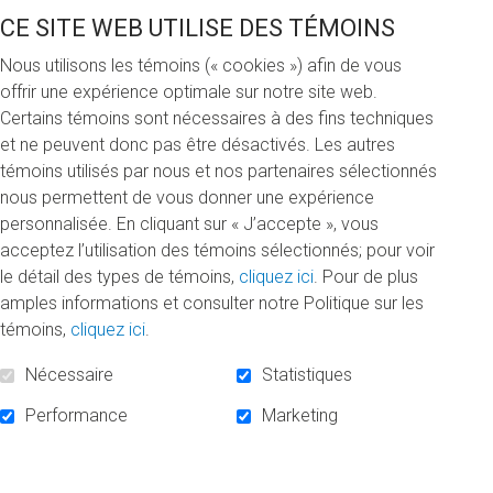
sciences de la gestion
CE SITE WEB UTILISE DES TÉMOINS
Nous utilisons les témoins (« cookies ») afin de vous
Joueur de badminton affirmé à l’esprit
offrir une expérience optimale sur notre site web.
d’équipe confirmé, Glen Le Foll est un
Certains témoins sont nécessaires à des fins techniques
étudiant-athlète pour qui la collaboration
et ne peuvent donc pas être désactivés. Les autres
doit toujours être priorisée face à la
témoins utilisés par nous et nos partenaires sélectionnés
compétition. Originaire de la Polynésie
nous permettent de vous donner une expérience
française, c’est cette façon de faire qu’il a
personnalisée. En cliquant sur « J’accepte », vous
retrouvée à l’UQAM . « J’aime la mentalité
acceptez l’utilisation des témoins sélectionnés; pour voir
uqamienne. Une mentalité familiale où on
le détail des types de témoins,
cliquez ici
. Pour de plus
s’entraide et on porte quelque chose
amples informations et consulter notre Politique sur les
ensemble plutôt que de se marcher les uns
témoins,
cliquez ici
.
sur les autres pour se mettre en valeur »,
Nécessaire
Statistiques
décrit l’étudiant à la maîtrise en sciences de
la gestion.
Performance
Marketing
Aussi diplômé du baccalauréat en gestion, concentration
gestion des opérations, il a reçu en mai 2018 la Bourse