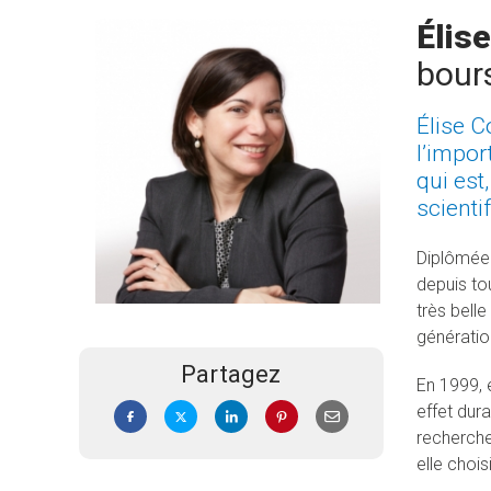
Élis
bour
Élise C
l’impor
qui est
scienti
Diplômée 
depuis tou
très belle
génération
Partagez
En 1999, 
effet dura
recherche
elle chois