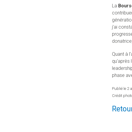
La
Bours
contribue
génératio
j’ai cons
progresser
donatrice
Quant à l
qu’après 
leadershi
phase ave
Publié le 2 
Crédit photo
Retour