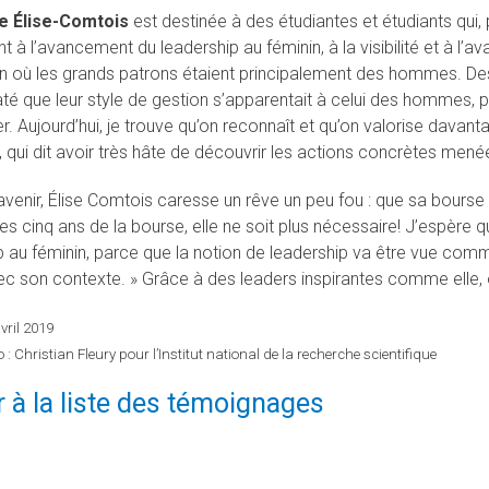
e Élise-Comtois
est destinée à des étudiantes et étudiants qui
nt à l’avancement du leadership au féminin, à la visibilité et à l
n où les grands patrons étaient principalement des hommes. Des
taté que leur style de gestion s’apparentait à celui des hommes,
. Aujourd’hui, je trouve qu’on reconnaît et qu’on valorise davanta
, qui dit avoir très hâte de découvrir les actions concrètes menée
’avenir, Élise Comtois caresse un rêve un peu fou : que sa bourse
les cinq ans de la bourse, elle ne soit plus nécessaire! J’espère
p au féminin, parce que la notion de leadership va être vue comme
c son contexte. » Grâce à des leaders inspirantes comme elle, o
avril 2019
 : Christian Fleury pour l’Institut national de la recherche scientifique
 à la liste des témoignages