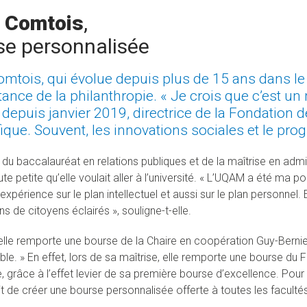
e Comtois
,
se personnalisée
omtois, qui évolue depuis plus de 15 ans dans le
tance de la philanthropie. « Je crois que c’est u
, depuis janvier 2019, directrice de la Fondation de
fique. Souvent, les innovations sociales et le prog
du baccalauréat en relations publiques et de la maîtrise en admin
te petite qu’elle voulait aller à l’université. « L’UQAM a été ma 
 expérience sur le plan intellectuel et aussi sur le plan personnel. 
s de citoyens éclairés », souligne-t-elle.
elle remporte une bourse de la Chaire en coopération Guy-Bernier 
ble. » En effet, lors de sa maîtrise, elle remporte une bourse du 
, grâce à l’effet levier de sa première bourse d’excellence. Pour
it de créer une bourse personnalisée offerte à toutes les facultés