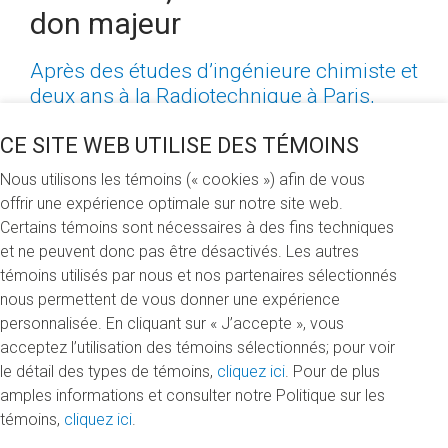
don majeur
Après des études d’ingénieure chimiste et
deux ans à la Radiotechnique à Paris,
Geneviève Delmas désirait voir le monde.
CE SITE WEB UTILISE DES TÉMOINS
Passionnée de chimie, elle choisit Montréal
et décide d’y faire sa maîtrise. « J’étais
Nous utilisons les témoins (« cookies ») afin de vous
attirée par l’enseignement et la recherche,
offrir une expérience optimale sur notre site web.
mais j’ai hésité à rester pour un doctorat
Certains témoins sont nécessaires à des fins techniques
parce que ça signifiait rester encore quatre
et ne peuvent donc pas être désactivés. Les autres
ans loin de la France et de ma famille »,
témoins utilisés par nous et nos partenaires sélectionnés
explique-t-elle.
nous permettent de vous donner une expérience
personnalisée. En cliquant sur « J’accepte », vous
En effet, à la fin des années 1950, elle était l’une des rares
acceptez l’utilisation des témoins sélectionnés; pour voir
étudiantes étrangères. « J’ai vécu beaucoup d’isolement.
le détail des types de témoins,
cliquez ici
. Pour de plus
Les autres étudiants allaient voir leur famille le dimanche,
amples informations et consulter notre Politique sur les
et moi, je comptais les dimanches qu’il me restait. C’était
témoins,
cliquez ici
.
beaucoup de solitude, mais je l’ai fait. » En fin de compte,