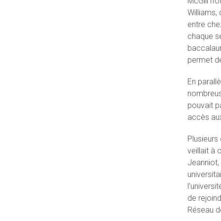
McGill n’o
Williams,
entre che
chaque sem
baccalauré
permet de
En parall
nombreuse
pouvait p
accès aux
Plusieurs
veillait à
Jeanniot,
universit
l’universi
de rejoind
Réseau de