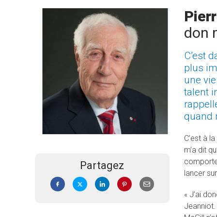
Pier
don 
C’est d
plus im
une vie
talent i
rappell
quand m
C’est à la
m’a dit q
comportem
Partagez
lancer sur
« J’ai do
Jeanniot. 