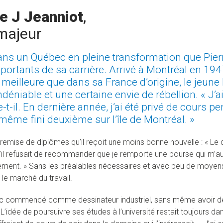
re J Jeanniot
,
majeur
ans un Québec en pleine transformation que Pierre
portants de sa carrière. Arrivé à Montréal en 194
 meilleure que dans sa France d’origine, le jeune P
ndéniable et une certaine envie de rébellion. « J’ai 
e-t-il. En dernière année, j’ai été privé de cours 
ême fini deuxième sur l’île de Montréal. »
 remise de diplômes qu’il reçoit une moins bonne nouvelle : « Le 
u’il refusait de recommander que je remporte une bourse qui m’aur
ent. » Sans les préalables nécessaires et avec peu de moyens, 
 le marché du travail.
nc commencé comme dessinateur industriel, sans même avoir de 
L’idée de poursuivre ses études à l’université restait toujours da