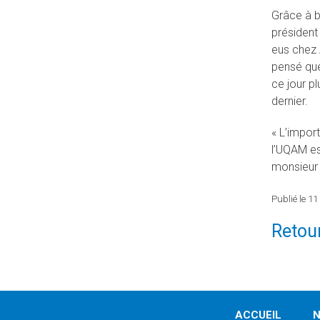
Grâce à be
président 
eus chez A
pensé que
ce jour p
dernier.
« L’impor
l’UQAM es
monsieur 
Publié le 11
Retour
ACCUEIL
N