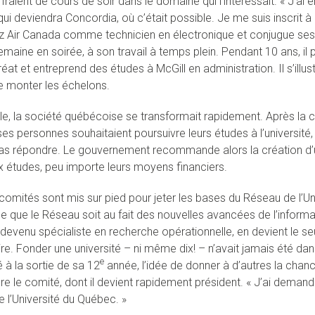
ffraient de cours de soir dans le domaine qui l’intéressait. « J’ai
 qui deviendra Concordia, où c’était possible. Je me suis inscrit
z Air Canada comme technicien en électronique et conjugue ses é
aine en soirée, à son travail à temps plein. Pendant 10 ans, il p
at et entreprend des études à McGill en administration. Il s’illus
 monter les échelons.
èle, la société québécoise se transformait rapidement. Après la
s personnes souhaitaient poursuivre leurs études à l’université
as répondre. Le gouvernement recommande alors la création d’un
 études, peu importe leurs moyens financiers.
 comités sont mis sur pied pour jeter les bases du Réseau de l’U
 ce que le Réseau soit au fait des nouvelles avancées de l’informat
 devenu spécialiste en recherche opérationnelle, en devient le se
aire. Fonder une université – ni même dix! – n’avait jamais été d
e
té à la sortie de sa 12
année, l’idée de donner à d’autres la chanc
re le comité, dont il devient rapidement président. « J’ai demandé
 l’Université du Québec. »