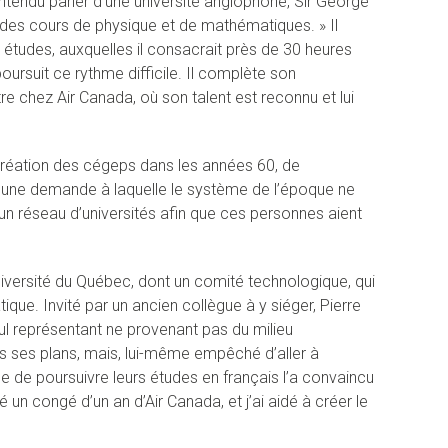
 entendu parler d’une université anglophone, Sir George
 à des cours de physique et de mathématiques. » Il
tudes, auxquelles il consacrait près de 30 heures
oursuit ce rythme difficile. Il complète son
tre chez Air Canada, où son talent est reconnu et lui
 création des cégeps dans les années 60, de
, une demande à laquelle le système de l’époque ne
 réseau d’universités afin que ces personnes aient
niversité du Québec, dont un comité technologique, qui
ique. Invité par un ancien collègue à y siéger, Pierre
ul représentant ne provenant pas du milieu
ans ses plans, mais, lui-même empêché d’aller à
e de poursuivre leurs études en français l’a convaincu
 un congé d’un an d’Air Canada, et j’ai aidé à créer le