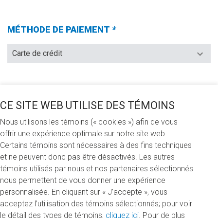
OBLIGATOIRE.)
MÉTHODE DE PAIEMENT
*
(Champs
requis)
JE VEUX FAIRE UN DON DE (CHOISIR UNE DES
CE SITE WEB UTILISE DES TÉMOINS
OPTIONS SUIVANTES)
*
(CHAMPS
REQUIS)
Nous utilisons les témoins (« cookies ») afin de vous
100 $
250 $
500 $
Autre
offrir une expérience optimale sur notre site web.
Certains témoins sont nécessaires à des fins techniques
et ne peuvent donc pas être désactivés. Les autres
JE FAIS MON DON
témoins utilisés par nous et nos partenaires sélectionnés
nous permettent de vous donner une expérience
À la mémoire de… (In memoriam)
personnalisée. En cliquant sur « J’accepte », vous
acceptez l’utilisation des témoins sélectionnés; pour voir
RÉPARTITION DE VOTRE DON
le détail des types de témoins,
cliquez ici
. Pour de plus