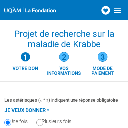
Faire
Toggle
navigation
un
don
Projet de recherche sur la
maladie de Krabbe
Étapes
1
2
3
du
VOTRE DON
VOS
MODE DE
formulaire
INFORMATIONS
PAIEMENT
()
(ÉTAPE
ACTUELLE)
Les astérisques (« * ») indiquent une réponse obligatoire
JE VEUX DONNER
*
(CETTE
SECTION
Une fois
Plusieurs fois
EST