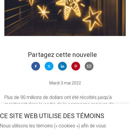
Partagez cette nouvelle
Mardi 3 mai 2022
Plus de 90 millions de dollars ont été récoltés jusqu’à
maintenant dans le cadre de la campagne majeure de
financement
100 millions d’idées
. Lancée en 2018, la plus
CE SITE WEB UTILISE DES TÉMOINS
importante campagne de financement de l’histoire de
l’UQAM visait à amasser 100 millions de dollars sur une
Nous utilisons les témoins (« cookies ») afin de vous