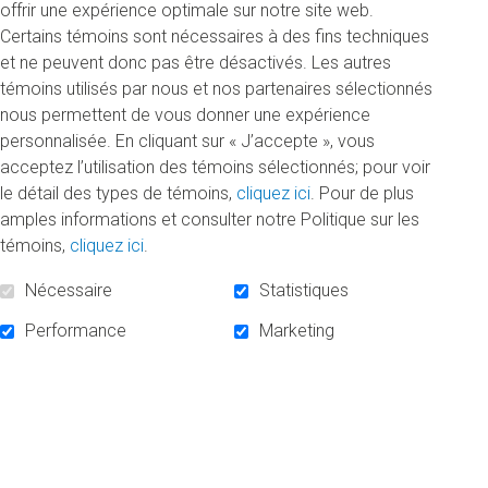
période de cinq ans afin d’appuyer la réussite étudiante et
offrir une expérience optimale sur notre site web.
de soutenir la réalisation de projets, notamment en matière
Certains témoins sont nécessaires à des fins techniques
de formation, de recherche et de création.
et ne peuvent donc pas être désactivés. Les autres
témoins utilisés par nous et nos partenaires sélectionnés
«Seulement au cours de la dernière année, nous avons
nous permettent de vous donner une expérience
concrétisé des engagements totalisant plus de 20 millions
personnalisée. En cliquant sur « J’accepte », vous
de dollars, se réjouit la directrice générale de la Fondation
acceptez l’utilisation des témoins sélectionnés; pour voir
de l’UQAM, Michelle Niceforo. Ces résultats merveilleux
le détail des types de témoins,
cliquez ici
. Pour de plus
sont le fruit d’un travail d’équipe. Tout le monde a mis la
amples informations et consulter notre Politique sur les
main à la pâte.»
témoins,
cliquez ici
.
Entrée en poste depuis un peu plus d’un an, la directrice
Nécessaire
Statistiques
générale souligne que certains changements ont permis de
Performance
Marketing
donner un second souffle à la campagne. «Nous avons
maintenant une personne exclusivement attitrée aux dons
planifiés par assurance-vie ou legs testamentaire, ce qui
permet de mieux faire découvrir cette option aux donateurs
et aux donatrices, mentionne Michelle Niceforo. L’immense
travail de collaboration avec tous nos partenaires de