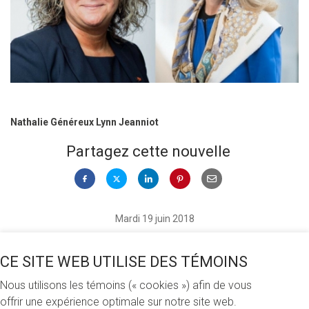
Nathalie Généreux Lynn Jeanniot
Partagez cette nouvelle
Mardi 19 juin 2018
La première vice-présidente, opérations, particuliers et
CE SITE WEB UTILISE DES TÉMOINS
entreprises à la Banque Nationale, Nathalie Généreux
Nous utilisons les témoins (« cookies ») afin de vous
(M.B.A. 2003), a été nommée membre du conseil
offrir une expérience optimale sur notre site web.
d’administration de la Fondation de l’UQAM lors de la