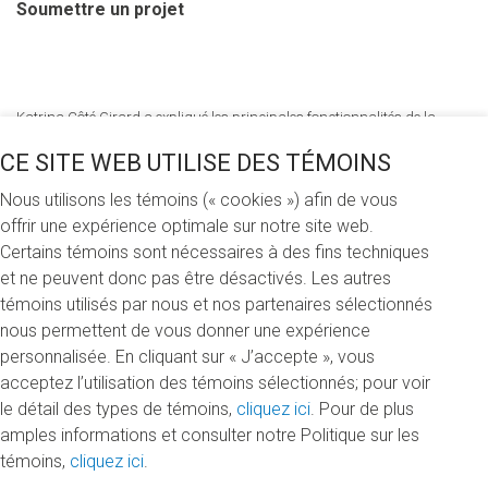
Soumettre un projet
Katrina Côté Girard a expliqué les principales fonctionnalités de la
nouvelle plateforme.
CE SITE WEB UTILISE DES TÉMOINS
Photo: Nathalie St-Pierre
Nous utilisons les témoins (« cookies ») afin de vous
Tous ceux et celles qui ont des idées et des projets à
offrir une expérience optimale sur notre site web.
soumettre pour la plateforme de sociofinancement sont
Certains témoins sont nécessaires à des fins techniques
invités à communiquer avec la Fondation de l'UQAM par
et ne peuvent donc pas être désactivés. Les autres
l'entremise
du formulaire prévu à cet effet
. Les projets
témoins utilisés par nous et nos partenaires sélectionnés
doivent être soutenus par une unité organisationnelle de
nous permettent de vous donner une expérience
l’Université ou encore par une association étudiante ou un
personnalisée. En cliquant sur « J’accepte », vous
groupe étudiant reconnu de l’UQAM. «Chaque projet doit
acceptez l’utilisation des témoins sélectionnés; pour voir
s’inscrire dans une durée de temps précise et avoir un
le détail des types de témoins,
cliquez ici
. Pour de plus
objectif financier adapté au sociofinancement, explique
amples informations et consulter notre Politique sur les
Katrina Côté Girard. Il doit respecter la mission de la
témoins,
cliquez ici
.
Fondation de l’UQAM et notre équipe en validera le