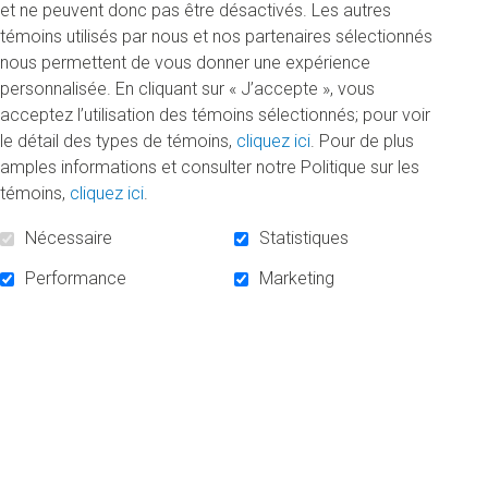
campagne majeure de financement de l’UQAM «100
et ne peuvent donc pas être désactivés. Les autres
millions d’idées»
témoins utilisés par nous et nos partenaires sélectionnés
.
nous permettent de vous donner une expérience
personnalisée. En cliquant sur « J’accepte », vous
«On peut être qui on veut»
acceptez l’utilisation des témoins sélectionnés; pour voir
le détail des types de témoins,
cliquez ici
. Pour de plus
«Les Originaux, c’est l’UQAM, cette université où les idées
amples informations et consulter notre Politique sur les
nouvelles prennent de l’ampleur, contaminent et inspirent les
témoins,
cliquez ici
.
autres. C’est un lieu où on peut être qui on veut – des
rêveurs, des penseurs, des affamés du changement»,
Nécessaire
Statistiques
observe Philippe Meunier (B.A. design graphique, 1992),
Performance
Marketing
instigateur des Originaux, chef de la création et cofondateur
de
Sid Lee
, cofondateur de la
Factry
, et coprésident de la
campagne majeure. «Comme l’UQAM, les Originaux arrivent
à faire réfléchir, débattre, progresser, poursuit le diplômé.
Chaque jour, on sent leur contribution, notamment aux
domaines des arts, de la science, de la culture, de la
politique, des affaires, de la justice sociale et de
l’éducation.»