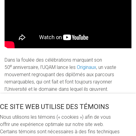
Dans la foulée des célébrations marquant son
e
50
anniversaire, l’UQAM lance les
Originaux
, un vaste
mouvement regroupant des diplômés aux parcours
remarquables, qui ont fait et font toujours rayonner
l’Université et le domaine dans lequel ils œuvrent.
À travers l’apport et le potentiel de leurs idées, idées
CE SITE WEB UTILISE DES TÉMOINS
brillantes et inattendues, idées qui dérangent, qui font
Nous utilisons les témoins (« cookies ») afin de vous
réfléchir et progresser le Québec et le monde, les Originaux
offrir une expérience optimale sur notre site web.
agissent comme ambassadeurs de l’UQAM. Cette initiative
Certains témoins sont nécessaires à des fins techniques
s’inscrit dans le cadre de la