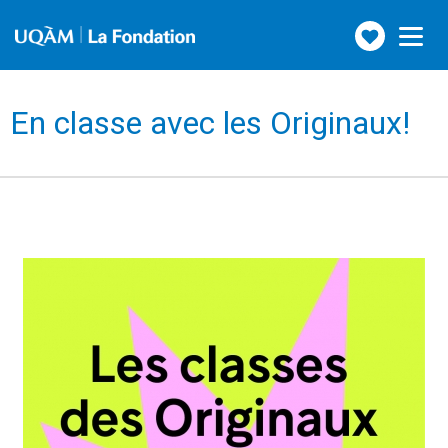
Faire
Toggle
navigation
un
don
En classe avec les Originaux!