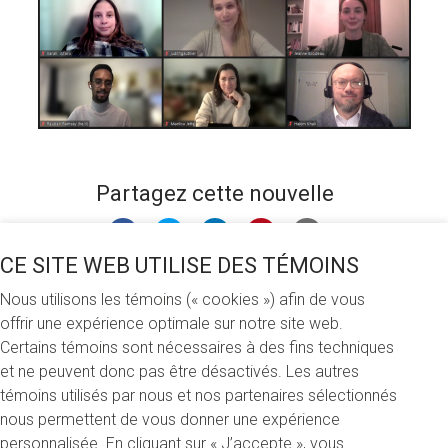
Partagez cette nouvelle
CE SITE WEB UTILISE DES TÉMOINS
Mercredi 26 janvier 2022
Nous utilisons les témoins (« cookies ») afin de vous
offrir une expérience optimale sur notre site web.
9 étudiants et étudiantes en sciences de l'éducation ont pu
Certains témoins sont nécessaires à des fins techniques
compter sur un soutien de taille grâce à la générosité des
et ne peuvent donc pas être désactivés. Les autres
donateurs et donatrices de la Fondation. Au total, 15 900 $
témoins utilisés par nous et nos partenaires sélectionnés
leur ont été remis dans le cadre du concours de bourses de
nous permettent de vous donner une expérience
l'automne 2021. Leur réussite a été soulignée lors du
personnalisée. En cliquant sur « J’accepte », vous