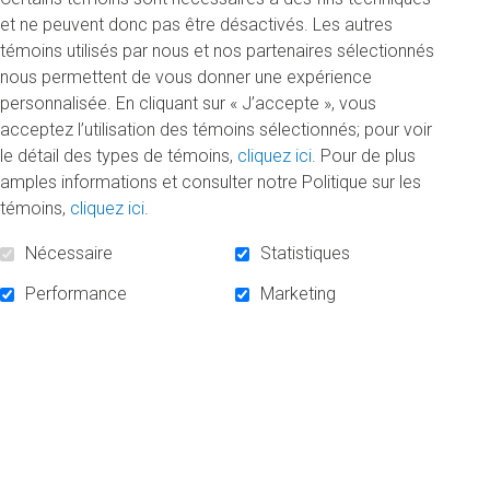
et ne peuvent donc pas être désactivés. Les autres
témoins utilisés par nous et nos partenaires sélectionnés
nous permettent de vous donner une expérience
personnalisée. En cliquant sur « J’accepte », vous
acceptez l’utilisation des témoins sélectionnés; pour voir
le détail des types de témoins,
cliquez ici
. Pour de plus
Donner, un geste de solidarité
amples informations et consulter notre Politique sur les
envers les étudiants
témoins,
cliquez ici
.
Nécessaire
Statistiques
« En tant que professeure, je constate l’effet positif
des bourses sur leur parcours et leur réussite. »
Performance
Marketing
LIRE LA SUITE