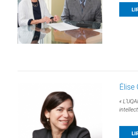
LI
Élise
« L’UQAM
intellec
LI