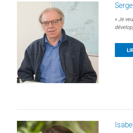
Serge
« Je ve
dévelop
LI
Isabe