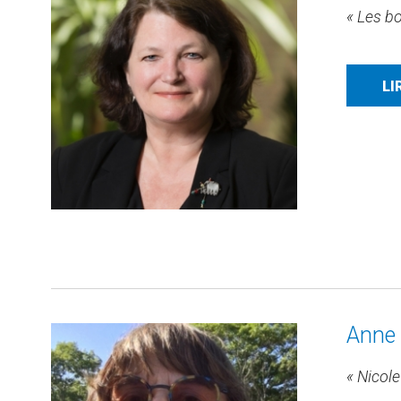
« Les bo
LI
Anne 
« Nicole