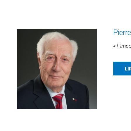
Pierr
« L’impo
LI