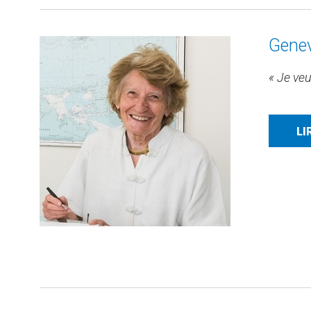
Genev
« Je ve
LI