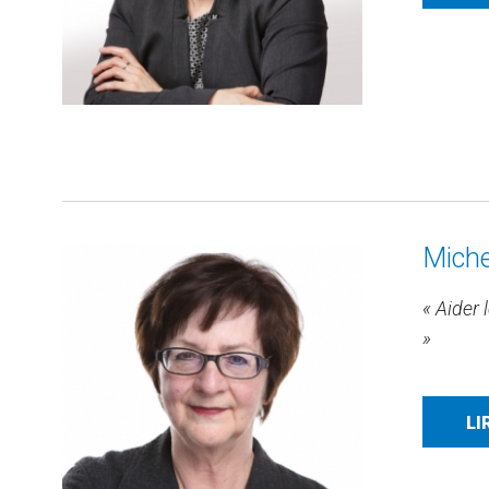
Miche
« Aider 
»
LI