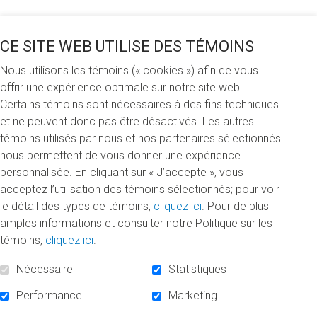
Martin Légaré, président-directeur général de Nautilus Plus
s’est joint à Richard Béliveau, directeur scientifique de la
CE SITE WEB UTILISE DES TÉMOINS
Chaire, Borhane Annabi, titulaire de la Chaire, Pierre
Nous utilisons les témoins (« cookies ») afin de vous
Bélanger, directeur général de la Fondation de l’UQAM, et
offrir une expérience optimale sur notre site web.
Normand Séguin pour lancer officiellement la période
Certains témoins sont nécessaires à des fins techniques
d’inscription à la 12
édition du défi
e
et ne peuvent donc pas être désactivés. Les autres
30 minutes à fond pour le Fonds
, qui aura lieu les 3 et 4
témoins utilisés par nous et nos partenaires sélectionnés
novembre prochains dans les succursales Nautilus Plus à
nous permettent de vous donner une expérience
travers le Québec. Lors du défi, 6000 participants seront
personnalisée. En cliquant sur « J’accepte », vous
invités à récolter des dons et à brûler un maximum de
acceptez l’utilisation des témoins sélectionnés; pour voir
calories en 30 minutes, afin d’atteindre l’objectif financier de
le détail des types de témoins,
cliquez ici
. Pour de plus
225 000 $.
amples informations et consulter notre Politique sur les
Partenaires pour la santé
témoins,
cliquez ici
.
Nécessaire
Statistiques
Les recherches ont démontré que les habitudes de vie et
l’alimentation sont responsables de plus de 70 % des décès
Performance
Marketing
par cancer chaque année. « C’est ce qui renforce notre