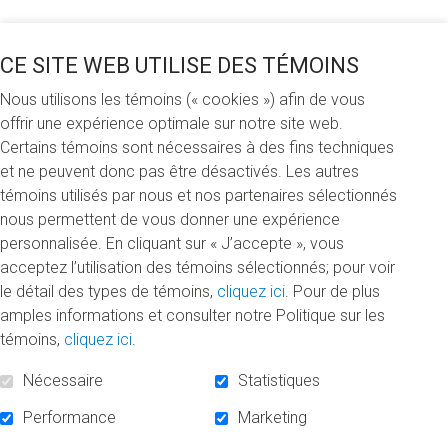
Martin Légaré, président-directeur général de Nautilus Plus
s’est joint à Richard Béliveau, directeur scientifique de la
CE SITE WEB UTILISE DES TÉMOINS
Chaire, Borhane Annabi, titulaire de la Chaire, Pierre
Nous utilisons les témoins (« cookies ») afin de vous
Bélanger, directeur général de la Fondation de l’UQAM, et
offrir une expérience optimale sur notre site web.
Normand Séguin pour lancer officiellement la période
Certains témoins sont nécessaires à des fins techniques
d’inscription à la 12
édition du défi
e
et ne peuvent donc pas être désactivés. Les autres
30 minutes à fond pour le Fonds
, qui aura lieu les 3 et 4
témoins utilisés par nous et nos partenaires sélectionnés
novembre prochains dans les succursales Nautilus Plus à
nous permettent de vous donner une expérience
travers le Québec. Lors du défi, 6000 participants seront
personnalisée. En cliquant sur « J’accepte », vous
invités à récolter des dons et à brûler un maximum de
acceptez l’utilisation des témoins sélectionnés; pour voir
calories en 30 minutes, afin d’atteindre l’objectif financier de
le détail des types de témoins,
cliquez ici
. Pour de plus
225 000 $.
amples informations et consulter notre Politique sur les
Partenaires pour la santé
témoins,
cliquez ici
.
Nécessaire
Statistiques
Les recherches ont démontré que les habitudes de vie et
l’alimentation sont responsables de plus de 70 % des décès
Performance
Marketing
par cancer chaque année. « C’est ce qui renforce notre