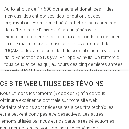
Au total, plus de 17 500 donateurs et donatrices – des
individus, des entreprises, des fondations et des
organisations – ont contribué à cet effort sans précédent
dans l’histoire de l’Université. «Leur générosité
exceptionnelle permet aujourd’hui à la Fondation de jouer
un rôle majeur dans la réussite et le rayonnement de
l’UQAM, a déclaré le président du conseil d’administration
de la Fondation de l’UQAM, Philippe Rainville. Je remercie
tous ceux et celles qui, au cours des cinq dernières années,
ont mis l’UQAM, sa relève et leurs idées brillantes au cœur
de leurs priorités.»
CE SITE WEB UTILISE DES TÉMOINS
De nombreux projets soutenus
Nous utilisons les témoins (« cookies ») afin de vous
offrir une expérience optimale sur notre site web.
La campagne aura permis de soutenir de nombreux
Certains témoins sont nécessaires à des fins techniques
projets, notamment d’injecter 26,9 millions de dollars dans
et ne peuvent donc pas être désactivés. Les autres
le soutien aux personnes étudiantes. En plus de bonifier le
témoins utilisés par nous et nos partenaires sélectionnés
programme de bourses existant, 553 nouvelles bourses ont
nous permettent de vous donner une expérience