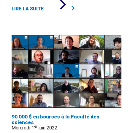
DE
«
LIRE LA SUITE
102
000
$
EN
BOURSES
GRÂCE
À
HÉLÈNE
ET
JEAN-
LOUIS
TASSÉ
»
90 000 $ en bourses à la Faculté des
sciences
er
Mercredi 1
juin 2022