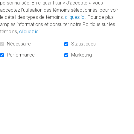
personnalisée. En cliquant sur « J’accepte », vous
acceptez l’utilisation des témoins sélectionnés; pour voir
le détail des types de témoins,
cliquez ici
. Pour de plus
Nouvelle bourse d’excellence en gestion des
ressources humaines
amples informations et consulter notre Politique sur les
Mardi 31 mai 2022
témoins,
cliquez ici
.
Le chargé de cours du Département d’organisation
Nécessaire
Statistiques
et de ressources humaines et consultant Rock
Performance
Marketing
Bérard a créé une bourse de 1000 $.
DE
«
LIRE LA SUITE
NOUVELLE
BOURSE
D’EXCELLENCE
EN
GESTION
DES
RESSOURCES
HUMAINES
»