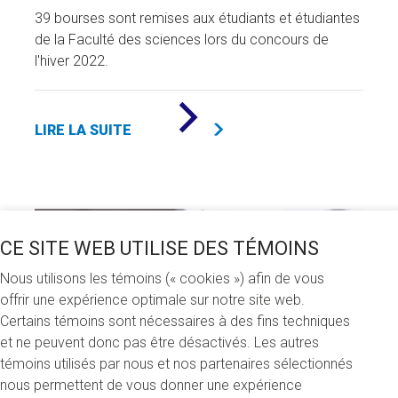
39 bourses sont remises aux étudiants et étudiantes
de la Faculté des sciences lors du concours de
l'hiver 2022.
DE
«
LIRE LA SUITE
90
000
$
EN
BOURSES
À
LA
FACULTÉ
CE SITE WEB UTILISE DES TÉMOINS
DES
SCIENCES
Nous utilisons les témoins (« cookies ») afin de vous
»
offrir une expérience optimale sur notre site web.
Certains témoins sont nécessaires à des fins techniques
et ne peuvent donc pas être désactivés. Les autres
témoins utilisés par nous et nos partenaires sélectionnés
nous permettent de vous donner une expérience