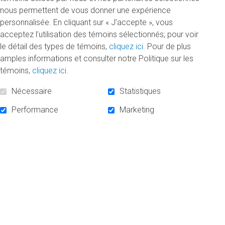
nous permettent de vous donner une expérience
personnalisée. En cliquant sur « J’accepte », vous
acceptez l’utilisation des témoins sélectionnés; pour voir
95 bourses grâce aux Grands donateurs
le détail des types de témoins,
cliquez ici
. Pour de plus
Mardi 6 juin 2023
amples informations et consulter notre Politique sur les
témoins,
cliquez ici
.
413 600 $ ont été remis à des étudiants et
étudiantes de tous les domaines grâce à la
Nécessaire
Statistiques
générosité des Grands donateurs de la Fondation.
Performance
Marketing
DE
«
LIRE LA SUITE
95
BOURSES
GRÂCE
AUX
GRANDS
DONATEURS
»