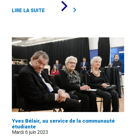
DE
«
LIRE LA SUITE
PRÈS
DE
60
000
$
DE
BOURSES
POUR
L'ESG
UQAM
»
Yves Bélair, au service de la communauté
étudiante
Mardi 6 juin 2023