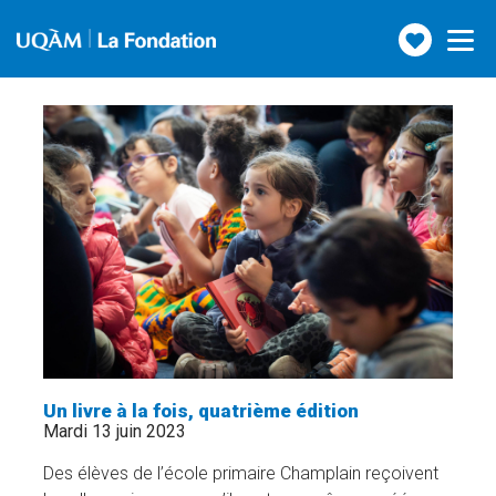
Faire
Toggle
navigatio
un
don
Un livre à la fois, quatrième édition
Mardi 13 juin 2023
Des élèves de l’école primaire Champlain reçoivent