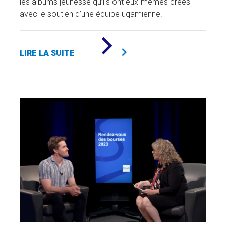
les albums jeunesse qu’ils ont eux-mêmes créés
avec le soutien d’une équipe uqamienne.
DE
«
LIRE LA SUITE
UN
LIVRE
À
LA
FOIS,
QUATRIÈME
ÉDITION
»