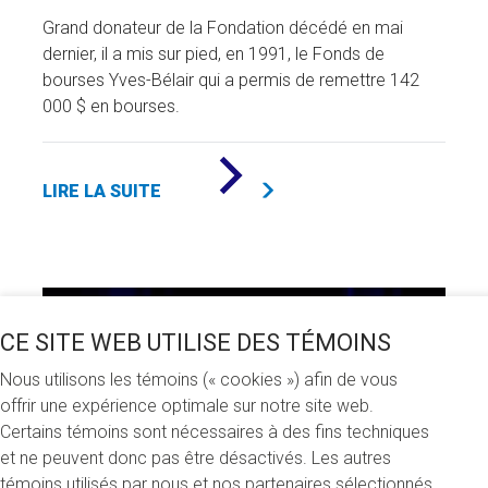
Grand donateur de la Fondation décédé en mai
dernier, il a mis sur pied, en 1991, le Fonds de
bourses Yves-Bélair qui a permis de remettre 142
000 $ en bourses.
DE
«
LIRE LA SUITE
YVES
BÉLAIR,
AU
SERVICE
DE
LA
COMMUNAUTÉ
ÉTUDIANTE
CE SITE WEB UTILISE DES TÉMOINS
»
Nous utilisons les témoins (« cookies ») afin de vous
offrir une expérience optimale sur notre site web.
Certains témoins sont nécessaires à des fins techniques
et ne peuvent donc pas être désactivés. Les autres
témoins utilisés par nous et nos partenaires sélectionnés