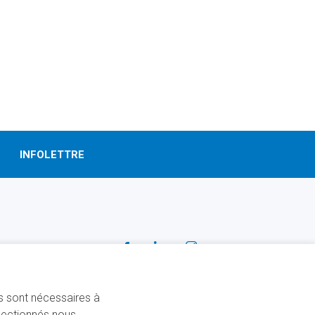
DE
L’ORDRE
NATIONAL
DU
QUÉBEC
»
INFOLETTRE
SUIVEZ-NOUS!
Facebook
Linkedin
Instagram
ns sont nécessaires à
électionnés nous