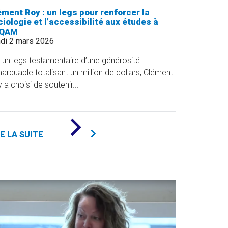
ément Roy : un legs pour renforcer la
iologie et l’accessibilité aux études à
UQAM
di 2 mars 2026
 un legs testamentaire d’une générosité
arquable totalisant un million de dollars, Clément
 a choisi de soutenir...
DE
«
RE LA SUITE
CLÉMENT
ROY
:
UN
LEGS
POUR
RENFORCER
LA
SOCIOLOGIE
ET
L’ACCESSIBILITÉ