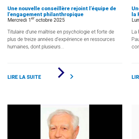
Une nouvelle conseillère rejoint l’équipe de
Un
l’engagement philanthropique
la
er
Mercredi 1
octobre 2025
Lun
Titulaire d’une maîtrise en psychologie et forte de
La 
plus de treize années d’expérience en ressources
Pau
humaines, dont plusieurs...
com
DE
«
LIRE LA SUITE
LI
UNE
NOUVELLE
CONSEILLÈRE
REJOINT
L’ÉQUIPE
DE
L’ENGAGEMENT
PHILANTHROPIQUE
»