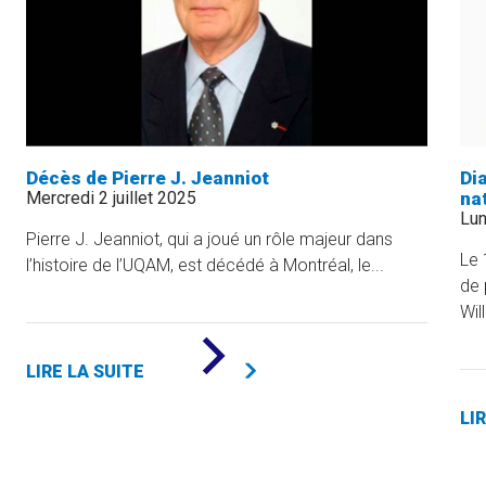
Décès de Pierre J. Jeanniot
Di
Mercredi 2 juillet 2025
na
Lun
Pierre J. Jeanniot, qui a joué un rôle majeur dans
Le 
l’histoire de l’UQAM, est décédé à Montréal, le...
de 
Wil
DE
«
LIRE LA SUITE
DÉCÈS
DE
PIERRE
LI
J.
JEANNIOT
»