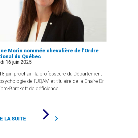
ane Morin nommée chevalière de l’Ordre
tional du Québec
di 16 juin 2025
18 juin prochain, la professeure du Département
psychologie de l’UQAM et titulaire de la Chaire Dr
liam-Barakett de déficience...
DE
«
RE LA SUITE
DIANE
MORIN
NOMMÉE
CHEVALIÈRE