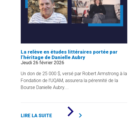
La relève en études littéraires portée par
l’héritage de Danielle Aubry
Jeudi 26 février 2026
Un don de 25 000 $, versé par Robert Armstrong à la
Fondation de l’UQAM, assurera la pérennité de la
Bourse Danielle Aubry....
DE
«
LIRE LA SUITE
LA
RELÈVE
EN