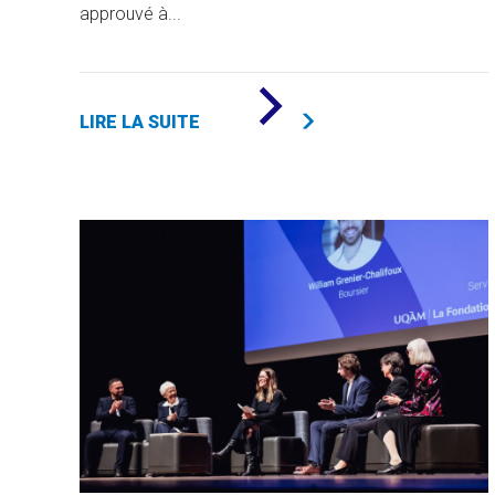
approuvé à...
DE
«
LIRE LA SUITE
NOMINATION
DE
M.
SIMON
PRÉVOST
À
LA
DIRECTION
GÉNÉRALE
DE
LA
FONDATION
DE
L’UQAM
»