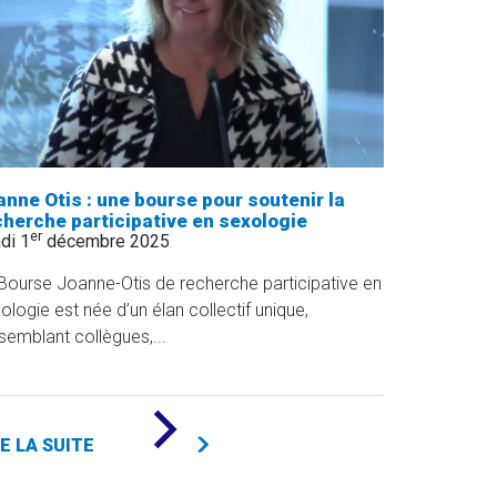
AUX
ÉTUDES
À
L’UQAM
»
anne Otis : une bourse pour soutenir la
cherche participative en sexologie
er
di 1
décembre 2025
Bourse Joanne-Otis de recherche participative en
ologie est née d’un élan collectif unique,
semblant collègues,...
DE
«
RE LA SUITE
JOANNE
OTIS
: