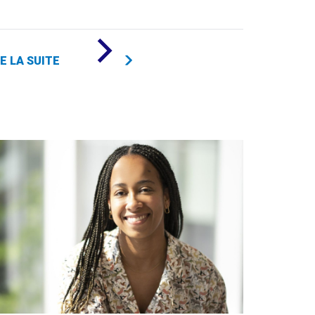
DE
«
RE LA SUITE
LA
BOURSE
DIVERSES
SYLLABES
:
FAIRE
ENTENDRE
LES
VOIX
QUI
TRANSFORMENT
LE
MONDE
»