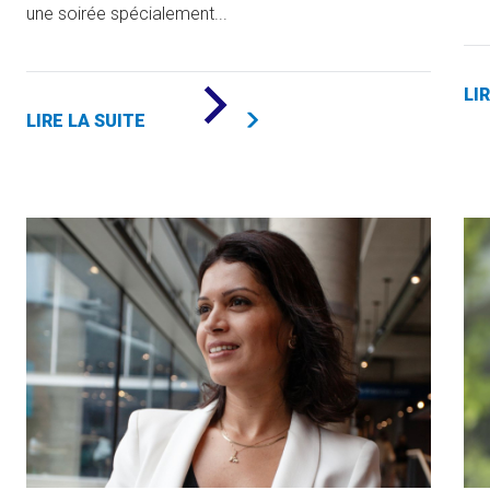
une soirée spécialement...
DE
LI
«
LIRE LA SUITE
UNE
SOIRÉE
DE
RECONNAISSANCE
POUR
CÉLÉBRER
L’ENGAGEMENT
PHILANTHROPIQUE
»