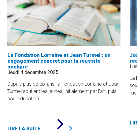
LA
RÉUSSITE
ÉTUDIANTE
À
L’UQAM
»
La Fondation Lorraine et Jean Turmel : un
Jo
engagement concret pour la réussite
re
scolaire
Lun
Jeudi 4 décembre 2025
La 
Depuis plus de dix ans, la Fondation Lorraine et Jean
sex
Turmel soutient les jeunes, initialement par l’art, puis
ras
par l’éducation....
DE
LI
«
LIRE LA SUITE
LA
FONDATION