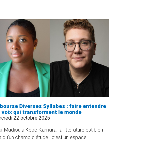
UNE
BOURSE
POUR
SOUTENIR
LA
RECHERCHE
PARTICIPATIVE
EN
SEXOLOGIE
»
 bourse Diverses Syllabes : faire entendre
s voix qui transforment le monde
credi 22 octobre 2025
r Madioula Kébé-Kamara, la littérature est bien
s qu’un champ d’étude : c’est un espace...