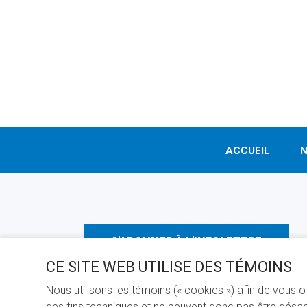
LA
FONDATION
DE
L’UQAM
VOUS
INVITE
À
SON
KIOSQUE
»
ACCUEIL
N
S'ABONNER À L'INFOLETTRE
CE SITE WEB UTILISE DES TÉMOINS
Nous utilisons les témoins (« cookies ») afin de vous 
des fins techniques et ne peuvent donc pas être désact