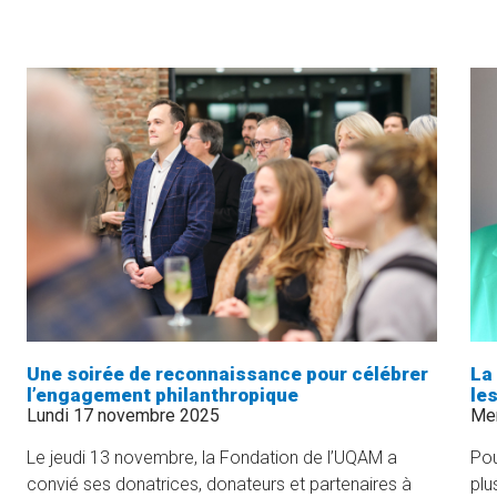
LORRAINE
ET
JEAN
TURMEL
:
UN
ENGAGEMENT
CONCRET
POUR
LA
RÉUSSITE
SCOLAIRE
»
Une soirée de reconnaissance pour célébrer
La
l’engagement philanthropique
le
Lundi 17 novembre 2025
Mer
Le jeudi 13 novembre, la Fondation de l’UQAM a
Pou
convié ses donatrices, donateurs et partenaires à
plu