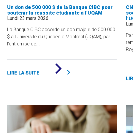
Un don de 500 000 $ de la Banque CIBC pour
Cl
soutenir la réussite étudiante à l’UQAM
soc
Lundi 23 mars 2026
l’
Lun
La Banque CIBC accorde un don majeur de 500 000
Par
$ à l’Université du Québec à Montréal (UQAM), par
rem
l’entremise de...
Roy
DE
«
LIRE LA SUITE
UN
LI
DON
DE
500
000
$
DE
LA
BANQUE
CIBC
POUR
SOUTENIR