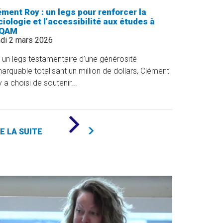
ément Roy : un legs pour renforcer la
iologie et l’accessibilité aux études à
UQAM
di 2 mars 2026
 un legs testamentaire d’une générosité
arquable totalisant un million de dollars, Clément
 a choisi de soutenir...
DE
«
RE LA SUITE
CLÉMENT
ROY
:
UN
LEGS
POUR
RENFORCER
LA
SOCIOLOGIE
ET
L’ACCESSIBILITÉ