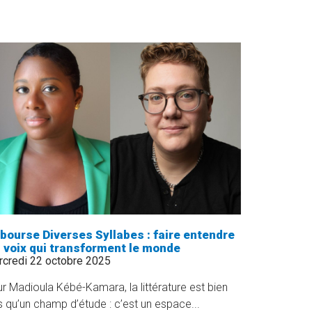
UNE
BOURSE
POUR
SOUTENIR
LA
RECHERCHE
PARTICIPATIVE
EN
SEXOLOGIE
»
 bourse Diverses Syllabes : faire entendre
s voix qui transforment le monde
credi 22 octobre 2025
r Madioula Kébé-Kamara, la littérature est bien
s qu’un champ d’étude : c’est un espace...