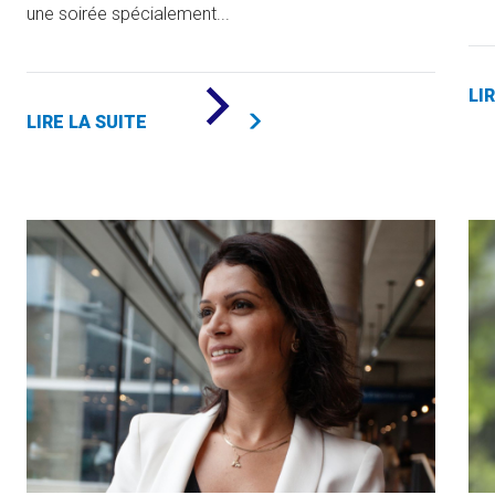
une soirée spécialement...
DE
LI
«
LIRE LA SUITE
UNE
SOIRÉE
DE
RECONNAISSANCE
POUR
CÉLÉBRER
L’ENGAGEMENT
PHILANTHROPIQUE
»