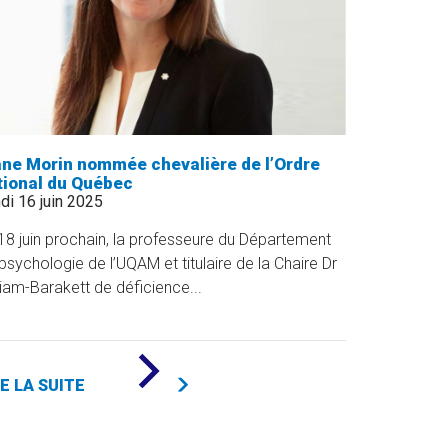
ane Morin nommée chevalière de l’Ordre
tional du Québec
di 16 juin 2025
18 juin prochain, la professeure du Département
psychologie de l’UQAM et titulaire de la Chaire Dr
liam-Barakett de déficience...
DE
«
RE LA SUITE
DIANE
MORIN
NOMMÉE
CHEVALIÈRE