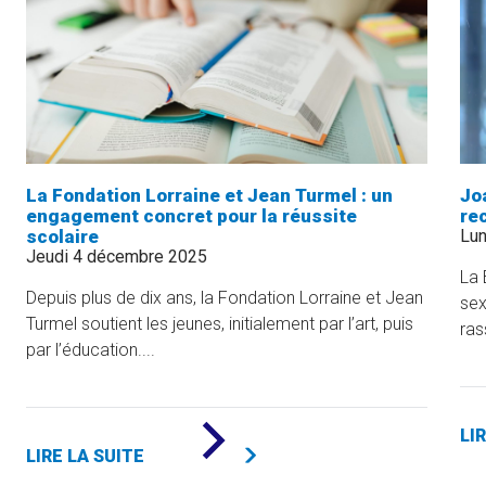
LA
RÉUSSITE
ÉTUDIANTE
À
L’UQAM
»
La Fondation Lorraine et Jean Turmel : un
Jo
engagement concret pour la réussite
re
scolaire
Lun
Jeudi 4 décembre 2025
La 
Depuis plus de dix ans, la Fondation Lorraine et Jean
sex
Turmel soutient les jeunes, initialement par l’art, puis
ras
par l’éducation....
DE
LI
«
LIRE LA SUITE
LA
FONDATION