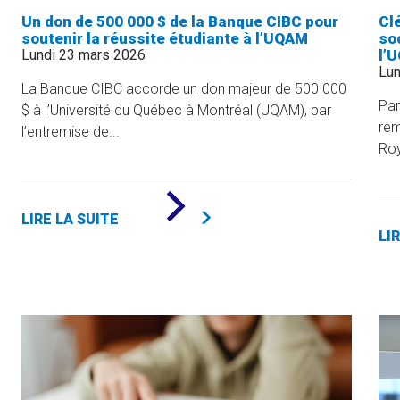
Un don de 500 000 $ de la Banque CIBC pour
Cl
soutenir la réussite étudiante à l’UQAM
soc
Lundi 23 mars 2026
l’
Lun
La Banque CIBC accorde un don majeur de 500 000
Par
$ à l’Université du Québec à Montréal (UQAM), par
rem
l’entremise de...
Roy
DE
«
LIRE LA SUITE
UN
LI
DON
DE
500
000
$
DE
LA
BANQUE
CIBC
POUR
SOUTENIR