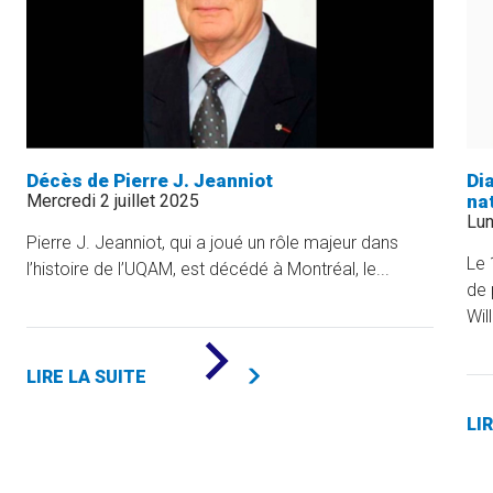
Décès de Pierre J. Jeanniot
Di
Mercredi 2 juillet 2025
na
Lun
Pierre J. Jeanniot, qui a joué un rôle majeur dans
Le 
l’histoire de l’UQAM, est décédé à Montréal, le...
de 
Wil
DE
«
LIRE LA SUITE
DÉCÈS
DE
PIERRE
LI
J.
JEANNIOT
»