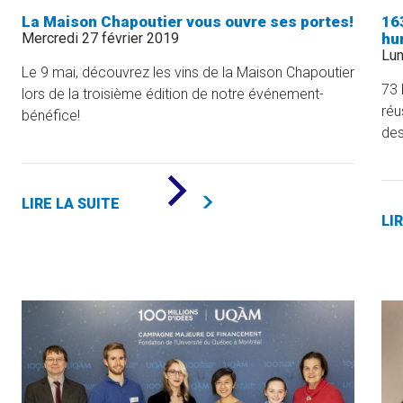
La Maison Chapoutier vous ouvre ses portes!
16
Mercredi 27 février 2019
hu
Lun
Le 9 mai, découvrez les vins de la Maison Chapoutier
73 
lors de la troisième édition de notre événement-
réu
bénéfice!
des
DE
«
LIRE LA SUITE
LA
LI
MAISON
CHAPOUTIER
VOUS
OUVRE
SES
PORTES!
»