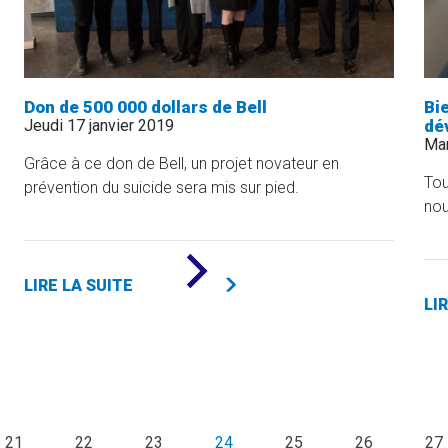
Don de 500 000 dollars de Bell
Bi
Jeudi 17 janvier 2019
dé
Mar
Grâce à ce don de Bell, un projet novateur en
Tou
prévention du suicide sera mis sur pied.
nou
DE
«
LIRE LA SUITE
DON
LI
DE
500
000
DOLLARS
DE
BELL
»
21
22
23
24
25
26
27