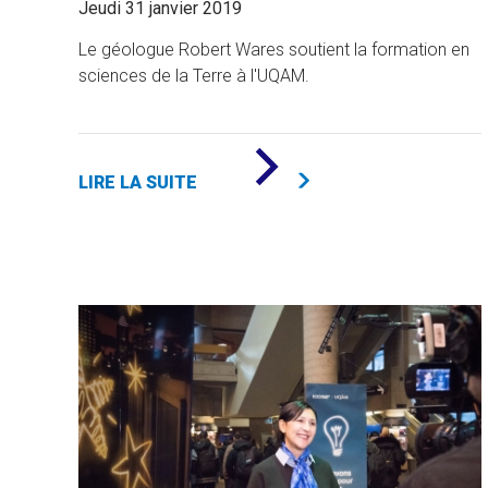
Jeudi 31 janvier 2019
Le géologue Robert Wares soutient la formation en
sciences de la Terre à l'UQAM.
DE
«
LIRE LA SUITE
UN
MILLION
POUR
LES
SCIENCES
DE
LA
TERRE
»