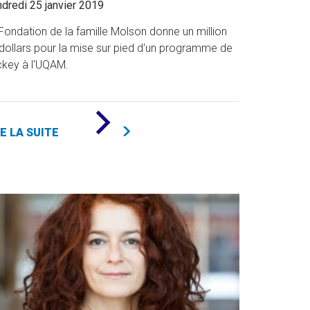
dredi 25 janvier 2019
Fondation de la famille Molson donne un million
dollars pour la mise sur pied d'un programme de
key à l'UQAM.
DE
«
RE LA SUITE
VERS
LA
CRÉATION
D'UNE
ÉQUIPE
DE
HOCKEY
»