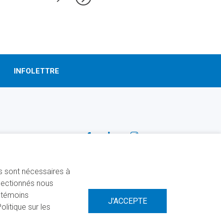
INFOLETTRE
SUIVEZ-NOUS!
Facebook
Linkedin
Instagram
ns sont nécessaires à
électionnés nous
s témoins
litique sur les