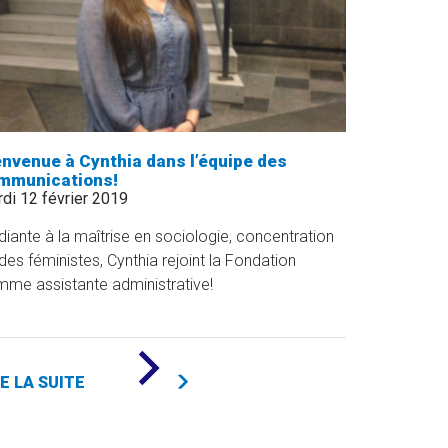
envenue à Cynthia dans l’équipe des
mmunications!
di 12 février 2019
diante à la maîtrise en sociologie, concentration
des féministes, Cynthia rejoint la Fondation
me assistante administrative!
DE
«
RE LA SUITE
BIENVENUE
À
CYNTHIA
DANS