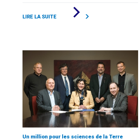
DE
«
LIRE LA SUITE
16
BOURSES
À
LA
FACULTÉ
DE
COMMUNICATION
»
Un million pour les sciences de la Terre