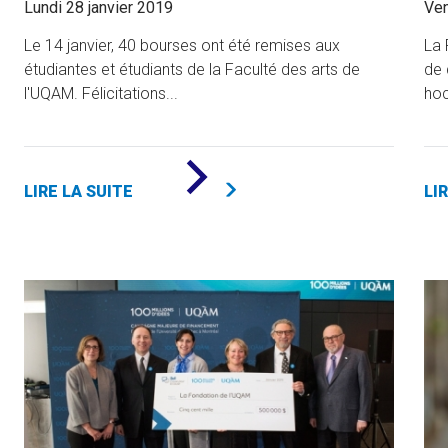
Lundi 28 janvier 2019
Ven
Le 14 janvier, 40 bourses ont été remises aux
La 
étudiantes et étudiants de la Faculté des arts de
de 
l'UQAM. Félicitations...
hoc
DE
«
LIRE LA SUITE
LI
78
000
$
POUR
LA
RELÈVE
EN
ARTS
»