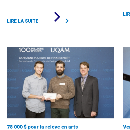
DE
LI
«
LIRE LA SUITE
100
000
$
POUR
LA
RELÈVE
EN
SCIENCES
DE
LA
GESTION
»
78 000 $ pour la relève en arts
Ve