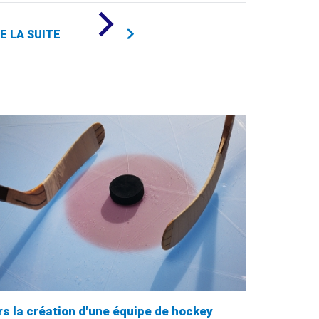
DE
«
RE LA SUITE
55
000
$
EN
SCIENCE
POLITIQUE
ET
DROIT
ET
EN
SCIENCES
DE
L'ÉDUCATION
»
rs la création d'une équipe de hockey