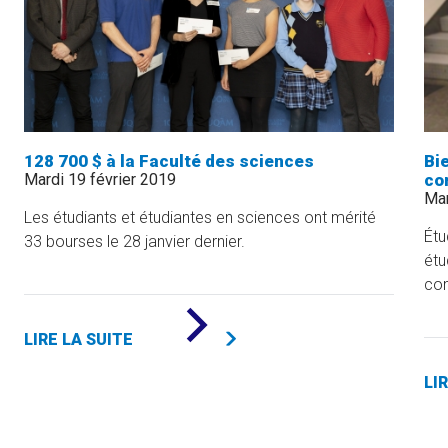
128 700 $ à la Faculté des sciences
Bi
Mardi 19 février 2019
co
Mar
Les étudiants et étudiantes en sciences ont mérité
Étu
33 bourses le 28 janvier dernier.
étu
com
DE
«
LIRE LA SUITE
128
700
$
LI
À
LA
FACULTÉ