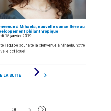
envenue à Mihaela, nouvelle conseillère au
veloppement philanthropique
di 15 janvier 2019
te l'équipe souhaite la bienvenue à Mihaela, notre
velle collègue!
DE
«
RE LA SUITE
BIENVENUE
À
MIHAELA,
NOUVELLE
CONSEILLÈRE
AU
DÉVELOPPEMENT
PHILANTHROPIQUE
28
»