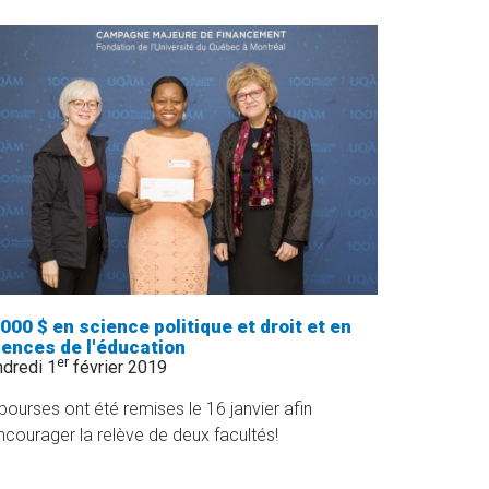
L’ÉQUIPE
DES
COMMUNICATIONS!
»
000 $ en science politique et droit et en
iences de l'éducation
er
dredi 1
février 2019
bourses ont été remises le 16 janvier afin
ncourager la relève de deux facultés!