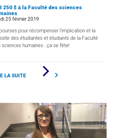
3 250 $ à la Faculté des sciences
maines
di 25 février 2019
bourses pour récompenser l'implication et la
ssite des étudiantes et étudiants de la Faculté
 sciences humaines : ça se fête!
DE
«
RE LA SUITE
163
250
$
À
LA
FACULTÉ
DES
SCIENCES
HUMAINES
»