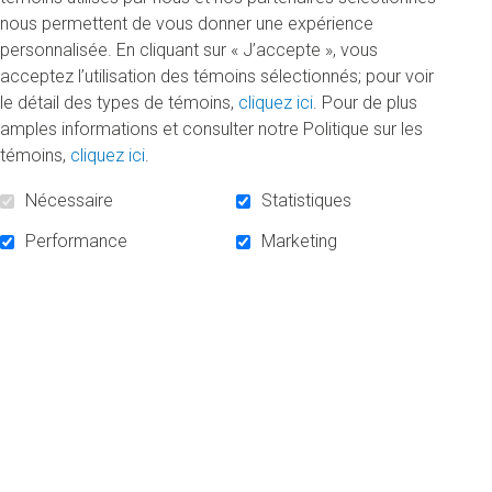
nous permettent de vous donner une expérience
personnalisée. En cliquant sur « J’accepte », vous
Remise des bourses d'entrée | Automne 2016
acceptez l’utilisation des témoins sélectionnés; pour voir
Vendredi 21 octobre 2016
le détail des types de témoins,
cliquez ici
. Pour de plus
amples informations et consulter notre Politique sur les
Le 19 octobre dernier, la Fondation a remis, grâce à
témoins,
cliquez ici
.
la générosité de ses donateurs, 31 bourses d'entrée
d'une valeur totale de 64 500 $.
Nécessaire
Statistiques
DE
Performance
Marketing
«
LIRE LA SUITE
REMISE
DES
BOURSES
D'ENTRÉE
|
AUTOMNE
2016
»