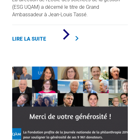
(ESG UQAM) a décerné le titre de Grand
Ambassadeur à Jean-Louis Tassé.
DE
«
LIRE LA SUITE
JEAN-
LOUIS
TASSÉ
NOMMÉ
GRAND
AMBASSADEUR
DE
L'ESG
»