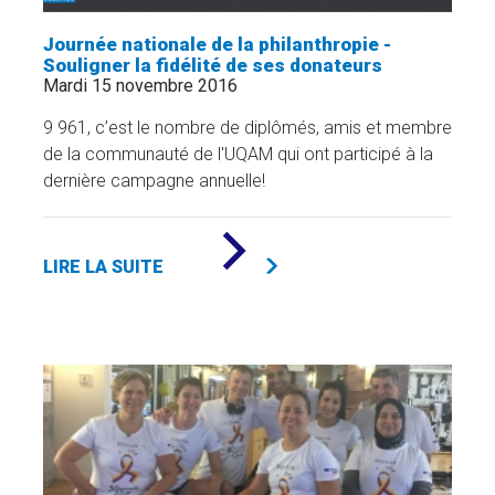
Journée nationale de la philanthropie -
Souligner la fidélité de ses donateurs
Mardi 15 novembre 2016
9 961, c’est le nombre de diplômés, amis et membre
de la communauté de l'UQAM qui ont participé à la
dernière campagne annuelle!
DE
«
LIRE LA SUITE
JOURNÉE
NATIONALE
DE
LA
PHILANTHROPIE
-
SOULIGNER
LA
FIDÉLITÉ
DE
SES
DONATEURS