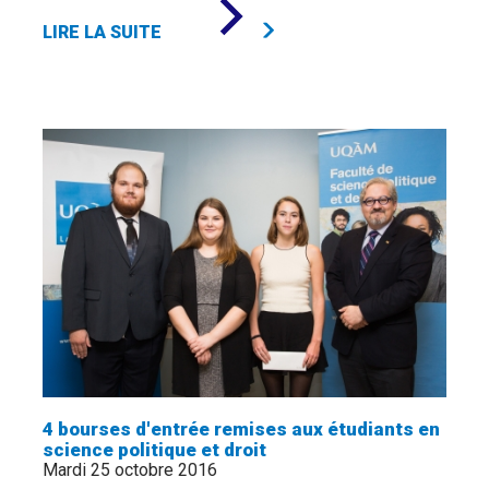
DE
«
LIRE LA SUITE
L'ENGAGEMENT
DES
MILLÉNIAUX
:
QUEL
RAPPORT
ENTRETIENNENT-
ILS
AVEC
LEUR
TRAVAIL?
»
4 bourses d'entrée remises aux étudiants en
science politique et droit
Mardi 25 octobre 2016