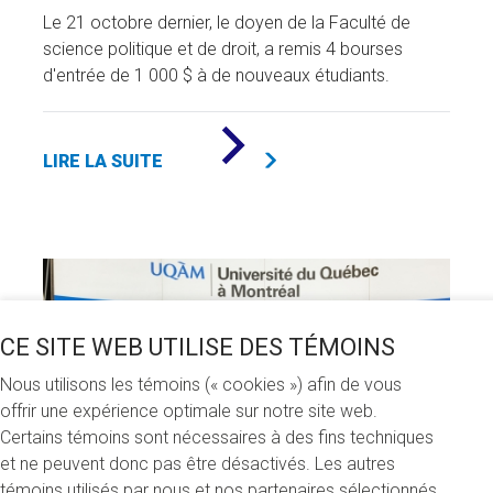
Le 21 octobre dernier, le doyen de la Faculté de
science politique et de droit, a remis 4 bourses
d'entrée de 1 000 $ à de nouveaux étudiants.
DE
«
LIRE LA SUITE
4
BOURSES
D'ENTRÉE
REMISES
AUX
ÉTUDIANTS
EN
SCIENCE
POLITIQUE
ET
CE SITE WEB UTILISE DES TÉMOINS
DROIT
»
Nous utilisons les témoins (« cookies ») afin de vous
offrir une expérience optimale sur notre site web.
Certains témoins sont nécessaires à des fins techniques
et ne peuvent donc pas être désactivés. Les autres
témoins utilisés par nous et nos partenaires sélectionnés