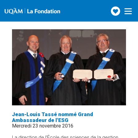
Faire
Toggle
navigatio
un
don
Jean-Louis Tassé nommé Grand
Ambassadeur de l'ESG
Mercredi 23 novembre 2016
La direction de l’École des sciences de la gestion