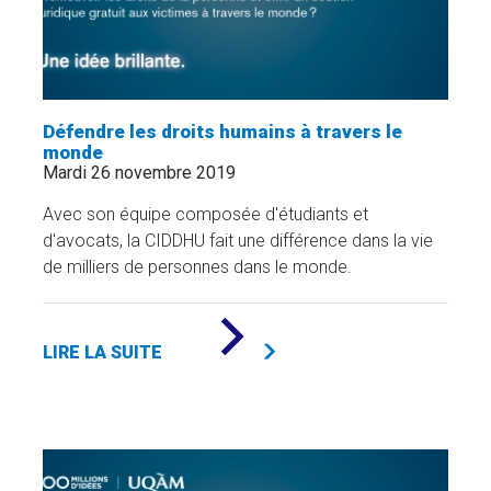
Défendre les droits humains à travers le
monde
Mardi 26 novembre 2019
Avec son équipe composée d'étudiants et
d'avocats, la CIDDHU fait une différence dans la vie
de milliers de personnes dans le monde.
DE
«
LIRE LA SUITE
DÉFENDRE
LES
DROITS
HUMAINS
À
TRAVERS
LE
MONDE