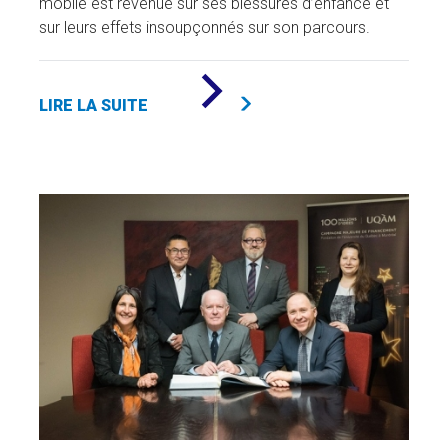
mobile est revenue sur ses blessures d’enfance et
sur leurs effets insoupçonnés sur son parcours.
DE
«
LIRE LA SUITE
MANON
BARBEAU
:
POUSSÉE
PAR
L’INCONSOLABLE
»