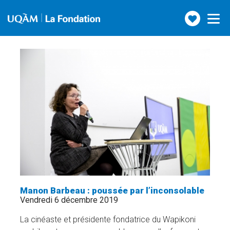
Faire
Toggle
navigatio
un
don
Manon Barbeau : poussée par l’inconsolable
Vendredi 6 décembre 2019
La cinéaste et présidente fondatrice du Wapikoni