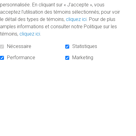
Lundi 18 novembre 2019
personnalisée. En cliquant sur « J’accepte », vous
En se procurant des ordinateurs usagés à petit prix,
acceptez l’utilisation des témoins sélectionnés; pour voir
les étudiantes et étudiants ont contribué au
le détail des types de témoins,
cliquez ici
. Pour de plus
programme de bourses de la Fondation.
amples informations et consulter notre Politique sur les
témoins,
cliquez ici
.
DE
Nécessaire
Statistiques
«
LIRE LA SUITE
VENTE
D'ORDINATEURS
Performance
Marketing
USAGÉS
:
15
000
$
POUR
CRÉER
DES
BOURSES
»