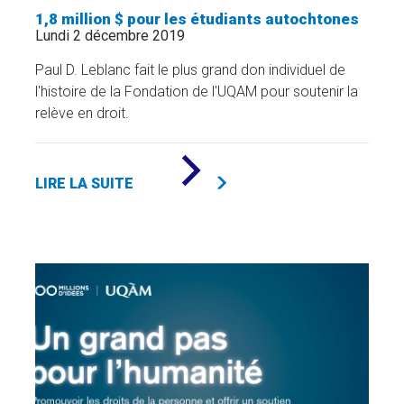
1,8 million $ pour les étudiants autochtones
Lundi 2 décembre 2019
Paul D. Leblanc fait le plus grand don individuel de
l'histoire de la Fondation de l'UQAM pour soutenir la
relève en droit.
DE
«
LIRE LA SUITE
1,8
MILLION
$
POUR
LES
ÉTUDIANTS
AUTOCHTONES
»