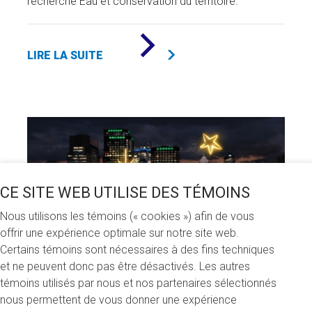
recherche Eau et conservation du territoire.
DE
«
LIRE LA SUITE
DON
DE
500
000
$
DE
TAMAR
ET
PATRICK
PICHETTE
»
CE SITE WEB UTILISE DES TÉMOINS
Nous utilisons les témoins (« cookies ») afin de vous
offrir une expérience optimale sur notre site web.
Certains témoins sont nécessaires à des fins techniques
et ne peuvent donc pas être désactivés. Les autres
témoins utilisés par nous et nos partenaires sélectionnés
nous permettent de vous donner une expérience
Près de 62 M $ récoltés