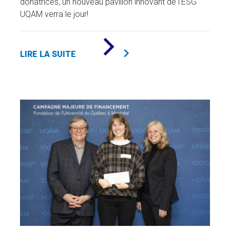
donatrices, un nouveau pavillon innovant de l'ESG
UQAM verra le jour!
DE
«
LIRE LA SUITE
55
000
$
POUR
L’ESPACE
LAB
ESG
UQAM
»