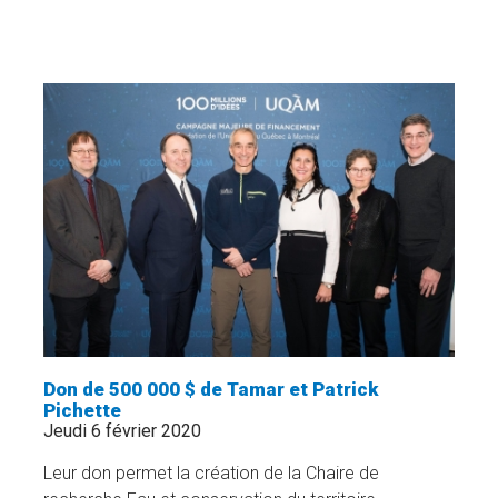
800
$
EN
SCIENCE
POLITIQUE
ET
DROIT
ET
EN
SCIENCES
DE
L'ÉDUCATION
»
Don de 500 000 $ de Tamar et Patrick
Pichette
Jeudi 6 février 2020
Leur don permet la création de la Chaire de