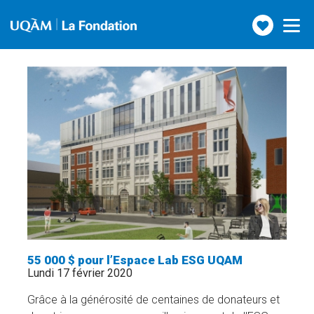
Faire
Toggle
navigatio
un
don
55 000 $ pour l’Espace Lab ESG UQAM
Lundi 17 février 2020
Grâce à la générosité de centaines de donateurs et