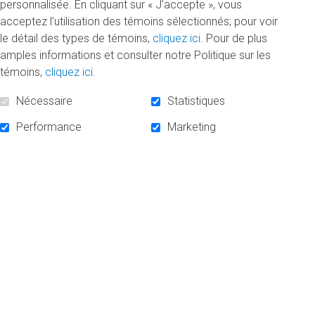
personnalisée. En cliquant sur « J’accepte », vous
Mercredi 5 février 2020
acceptez l’utilisation des témoins sélectionnés; pour voir
Pierre Bélanger fait le point sur la campagne majeure
le détail des types de témoins,
cliquez ici
. Pour de plus
de financement «100 millions d’idées».
amples informations et consulter notre Politique sur les
témoins,
cliquez ici
.
DE
Nécessaire
Statistiques
«
LIRE LA SUITE
PRÈS
DE
Performance
Marketing
62
M
$
RÉCOLTÉS
»