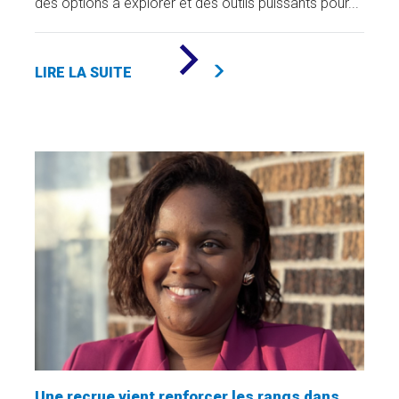
des options à explorer et des outils puissants pour...
DE
«
LIRE LA SUITE
LE
SOCIOFINANCEMENT
:
UN
TREMPLIN
POUR
LES
PROJETS
UNIVERSITAIRES
»
Une recrue vient renforcer les rangs dans