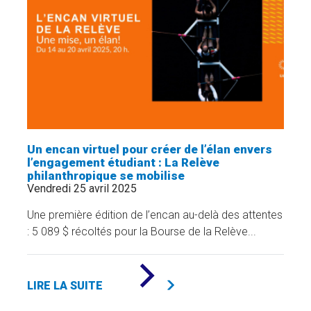
UNE
MOBILISATION
INSPIRANTE
AUTOUR
DE
LA
DÉFICIENCE
INTELLECTUELLE,
DE
L’AUTISME
ET
DES
Un encan virtuel pour créer de l’élan envers
TROUBLES
DU
l’engagement étudiant : La Relève
COMPORTEMENT
philanthropique se mobilise
!
Vendredi 25 avril 2025
»
Une première édition de l’encan au-delà des attentes
: 5 089 $ récoltés pour la Bourse de la Relève...
DE
«
LIRE LA SUITE
UN
ENCAN