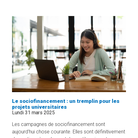
VIRTUEL
POUR
CRÉER
DE
L’ÉLAN
ENVERS
L’ENGAGEMENT
ÉTUDIANT
:
LA
RELÈVE
PHILANTHROPIQUE
SE
MOBILISE
»
Le sociofinancement : un tremplin pour les
projets universitaires
Lundi 31 mars 2025
Les campagnes de sociofinancement sont
aujourd'hui chose courante. Elles sont définitivement