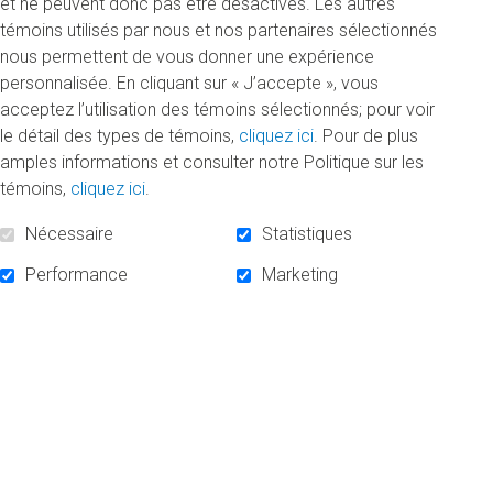
et ne peuvent donc pas être désactivés. Les autres
témoins utilisés par nous et nos partenaires sélectionnés
nous permettent de vous donner une expérience
personnalisée. En cliquant sur « J’accepte », vous
Journée internationale de la Francophonie :
acceptez l’utilisation des témoins sélectionnés; pour voir
l’engagement de l’UQAM et de sa Fondation
le détail des types de témoins,
cliquez ici
. Pour de plus
Jeudi 20 mars 2025
amples informations et consulter notre Politique sur les
Le 20 mars 2025, à l’occasion de la Journée
témoins,
cliquez ici
.
internationale de la Francophonie, la Fondation de
Nécessaire
Statistiques
l’UQAM met en lumière...
Performance
Marketing
DE
«
LIRE LA SUITE
JOURNÉE
INTERNATIONALE
DE
LA
FRANCOPHONIE
:
L’ENGAGEMENT
DE
L’UQAM