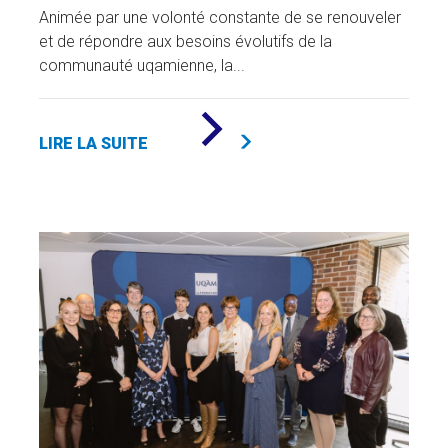
Animée par une volonté constante de se renouveler
et de répondre aux besoins évolutifs de la
communauté uqamienne, la...
DE
«
LIRE LA SUITE
LA
FONDATION
DE
L'UQAM
RENFORCE
SON
CONSEIL
D'ADMINISTRATION
ET
SON
COMITÉ
DE
PLACEMENTS
AVEC
DE
NOUVELLES
NOMINATIONS
»