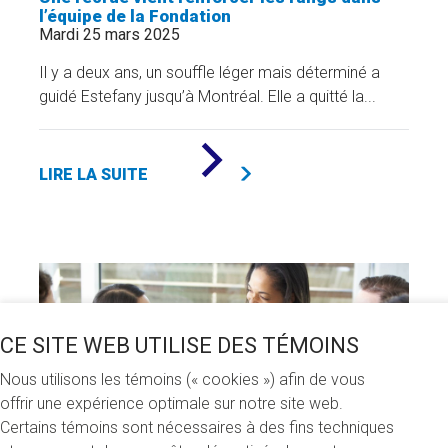
l’équipe de la Fondation
Mardi 25 mars 2025
Il y a deux ans, un souffle léger mais déterminé a
guidé Estefany jusqu’à Montréal. Elle a quitté la...
DE
«
LIRE LA SUITE
UNE
RECRUE
VIENT
RENFORCER
LES
RANGS
DANS
L’ÉQUIPE
DE
LA
CE SITE WEB UTILISE DES TÉMOINS
FONDATION
»
Nous utilisons les témoins (« cookies ») afin de vous
offrir une expérience optimale sur notre site web.
Certains témoins sont nécessaires à des fins techniques