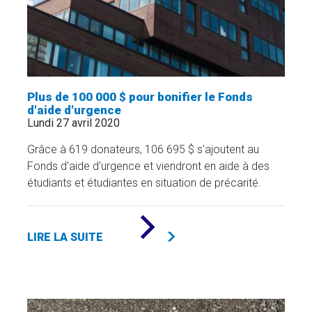
Plus de 100 000 $ pour bonifier le Fonds
d'aide d'urgence
Lundi 27 avril 2020
Grâce à 619 donateurs, 106 695 $ s'ajoutent au
Fonds d'aide d'urgence et viendront en aide à des
étudiants et étudiantes en situation de précarité.
DE
«
LIRE LA SUITE
PLUS
DE
100
000
$
POUR