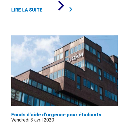
DE
«
LIRE LA SUITE
LA
COMMUNAUTÉ
DE
LA
FONDATION
S’ACTIVE
PENDANT
LA
CRISE!
»
Fonds d’aide d’urgence pour étudiants
Vendredi 3 avril 2020