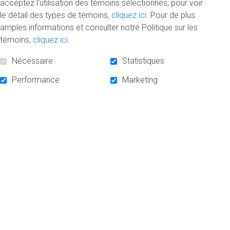
acceptez l’utilisation des témoins sélectionnés; pour voir
Cathy Wong : pour une démocratie partagée
le détail des types de témoins,
cliquez ici
. Pour de plus
Mardi 31 mars 2020
amples informations et consulter notre Politique sur les
témoins,
cliquez ici
.
La diplômée a partagé ses réflexions sur la politique
et a proposé des pistes pour favoriser la
Nécessaire
Statistiques
représentativité de la population.
Performance
Marketing
DE
«
LIRE LA SUITE
CATHY
WONG :
POUR
UNE
DÉMOCRATIE
PARTAGÉE
»