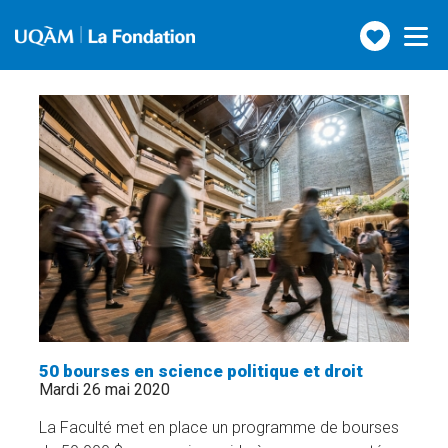
Faire
Toggle
navigatio
un
don
50 bourses en science politique et droit
Mardi 26 mai 2020
La Faculté met en place un programme de bourses