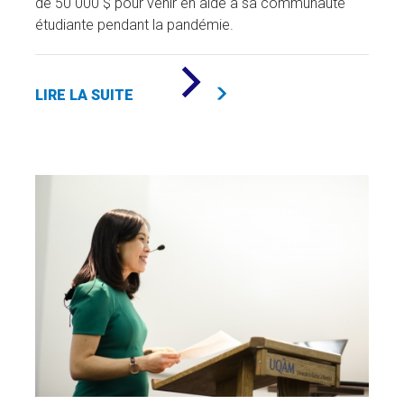
de 50 000 $ pour venir en aide à sa communauté
étudiante pendant la pandémie.
DE
«
LIRE LA SUITE
50
BOURSES
EN
SCIENCE
POLITIQUE
ET
DROIT
»